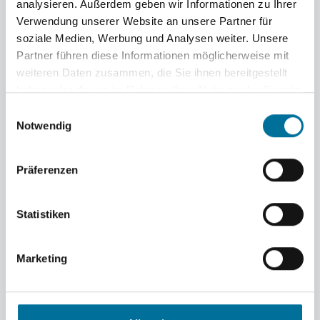
Unsere Etappen
analysieren. Außerdem geben wir Informationen zu Ihrer
Probetörn
Verwendung unserer Website an unsere Partner für
Vor dem Törn
soziale Medien, Werbung und Analysen weiter. Unsere
Deutschland – Kanaren
Partner führen diese Informationen möglicherweise mit
Kanaren – Kapverden
weiteren Daten zusammen, die Sie ihnen bereitgestellt
Kapverden – Karibik
Karibik
haben oder die sie im Rahmen Ihrer Nutzung der Dienste
Panama + Costa Rica
gesammelt haben.
Einwilligungsauswahl
Kuba
Notwendig
Bermuda
Azoren
Nach Hause
Präferenzen
Statistiken
Marketing