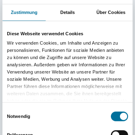
Hängematte unter Palmen © Letitia
Zustimmung
Details
Über Cookies
Mit Gio, seiner Frau Isla, Catrina und den anderen
Mitgliedern von Gios Familie dekorierten wir die
Diese Webseite verwendet Cookies
Palmen mit bunten Lichterketten und sammelten
Wir verwenden Cookies, um Inhalte und Anzeigen zu
trockene Palmwedel und Kokosnussschalen auf der
personalisieren, Funktionen für soziale Medien anbieten
Insel, die Gio und Isla kunstvoll über der Feuerstelle
zu können und die Zugriffe auf unsere Website zu
anschichteten. Sobald es dunkel wurde, wobei der
analysieren. Außerdem geben wir Informationen zu Ihrer
Mond immer noch ziemlich hell schien, brachte Gio
Verwendung unserer Website an unsere Partner für
eine der Kokosnüsse zum Glühen und entfachte das
soziale Medien, Werbung und Analysen weiter. Unsere
Partner führen diese Informationen möglicherweise mit
Lagerfeuer unter sprühendem Funkenregen und
weiteren Daten zusammen, die Sie ihnen bereitgestellt
lautem Raunen.
haben oder die sie im Rahmen Ihrer Nutzung der Dienste
gesammelt haben.
Danach versammelten wir uns um die „blue alpha
Einwilligungsauswahl
Notwendig
watch“, die für Laras Geburtstag eine ziemlich
beeindruckende Choreo zu Dancing Queen von Abba
Präferenzen