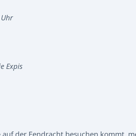
 Uhr
e Expis
 auf der Eendracht besuchen kommt, m