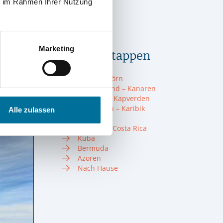
Crew
ie im Rahmen Ihrer Nutzung
Törnplan
Glossar
Instagram
Marketing
Unsere Etappen
Probetörn
Vor dem Törn
Deutschland – Kanaren
Kanaren – Kapverden
Kapverden – Karibik
Alle zulassen
Karibik
Panama + Costa Rica
Kuba
Bermuda
Azoren
Nach Hause