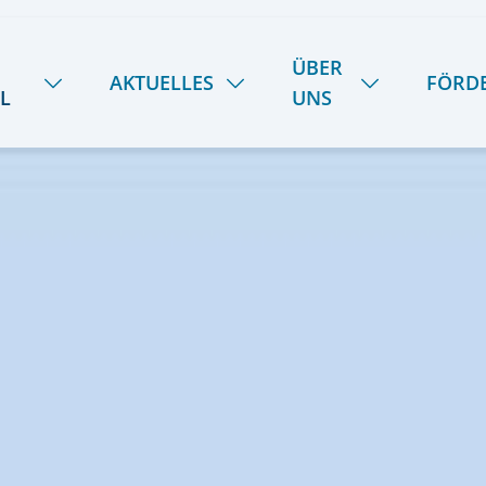
ÜBER
AKTUELLES
FÖRD
L
UNS
NEUIGKEITEN
HANDWERK
ÜBER UNS
SOMMER-INSEL-UNI
STIPENDIENFOND
DAS LIETZ-TEAM
SCHULE SPIEKER
FERIENTERMINE
GESCHICHTE
SPEISEPLAN
28
KOOPERATIONEN
PODCAST | LIETZ SPIEKEROOG
KONTAKT & ANREISE
LIETZ IM TV
PRESSE