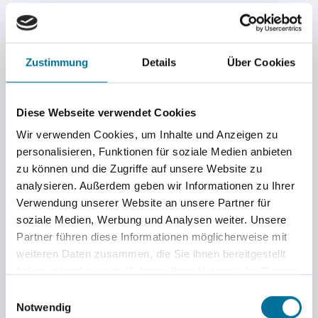
jede vollendete Runde einen Stempel auf die
Teilnehmerkarte gab. Jede und jeder Mitlaufende
hatte sich im Vorfeld eine*n Sponsor*in gesucht,
Zustimmung
Details
Über Cookies
welche für jede gelaufene Runde einen Betrag
Diese Webseite verwendet Cookies
ihrer Wahl spendeten – entweder per
Wir verwenden Cookies, um Inhalte und Anzeigen zu
Überweisung oder direkt in die vor Ort
personalisieren, Funktionen für soziale Medien anbieten
aufgestellte Spendenbox.
zu können und die Zugriffe auf unsere Website zu
analysieren. Außerdem geben wir Informationen zu Ihrer
Verwendung unserer Website an unsere Partner für
Zwei Stunden
hatten die ca. 100 Läufer*innen
soziale Medien, Werbung und Analysen weiter. Unsere
Partner führen diese Informationen möglicherweise mit
Zeit, um laufend, joggend oder gehend ihre
weiteren Daten zusammen, die Sie ihnen bereitgestellt
Rundenkarten zu füllen. Dabei wuchs so
haben oder die sie im Rahmen Ihrer Nutzung der Dienste
gesammelt haben.
manche*r Teilnehmende über sich selbst hinaus,
Einwilligungsauswahl
Notwendig