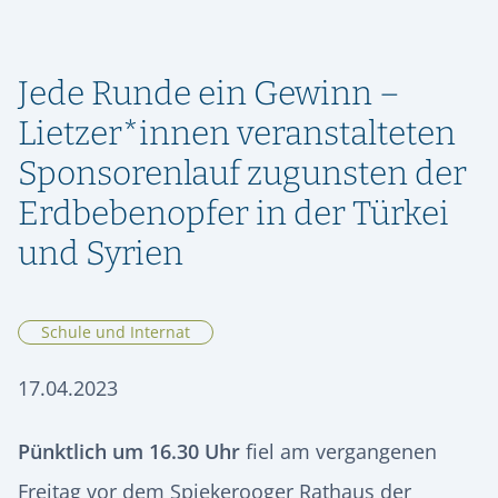
ORIENTIERUNG & SCHULWECHSEL
RÜCKBLICK
SPEISEPLAN
GESCHICHTE
STIPENDIENFONDS HERMANN LIETZ-SCHULE
AUFNAHME & KONTAKT
ALUMNI
SPIEKEROOG
PODCAST | LIETZ SPIEKEROOG
KOOPERATIONEN
Jede Runde ein Gewinn –
VIER GESPRÄCHE. VIER LEBENSWEGE.
FÖRDERVEREIN
LIETZ IM TV
KONTAKT & ANREISE
Vier junge Menschen erzählen, was von ihrer Zeit an der Hermann
Lietzer*innen veranstalteten
Lietz-Schule geblieben ist.
HSHS-JOBS
Sponsorenlauf zugunsten der
PRESSE
Erdbebenopfer in der Türkei
und Syrien
Schule und Internat
17.04.2023
Pünktlich um 16.30 Uhr
fiel am vergangenen
Freitag vor dem Spiekerooger Rathaus der