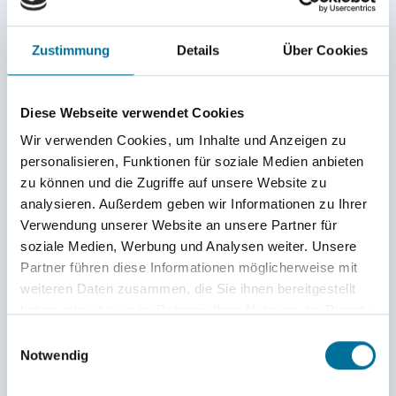
Zustimmung
Details
Über Cookies
Diese Webseite verwendet Cookies
Wir verwenden Cookies, um Inhalte und Anzeigen zu
Cutecumber © Charlotte
personalisieren, Funktionen für soziale Medien anbieten
zu können und die Zugriffe auf unsere Website zu
Als Tobi die Treppe zur Crew-Mess hochgeht und
analysieren. Außerdem geben wir Informationen zu Ihrer
Annemarie sieht und vor allem HÖRT, dass er eine
Verwendung unserer Website an unsere Partner für
Chipstüte dabeihat, merkt sie hungrig und
soziale Medien, Werbung und Analysen weiter. Unsere
Partner führen diese Informationen möglicherweise mit
erwartungsvoll auf den Inhalt an: „Zwischen mir und
weiteren Daten zusammen, die Sie ihnen bereitgestellt
den Chips knistert es ordentlich.“ Daraufhin erwidert
haben oder die sie im Rahmen Ihrer Nutzung der Dienste
Tobi: „Hast du etwa einen Crunch auf Chips“ (dezenter
gesammelt haben.
Einwilligungsauswahl
Hinweis auf eine bekannte Chips-Marke in Kombination
Notwendig
mit aktueller Jugendsprache (s.u.)).