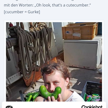
mit den Worten: „Oh look, that’s a cutecumber.“
[cucumber = Gurke]