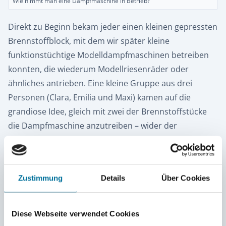
Wie nimmt man eine Dampfmaschine in Betrieb?
Direkt zu Beginn bekam jeder einen kleinen gepressten
Brennstoffblock, mit dem wir später kleine
funktionstüchtige Modelldampfmaschinen betreiben
konnten, die wiederum Modellriesenräder oder
ähnliches antrieben. Eine kleine Gruppe aus drei
Personen (Clara, Emilia und Maxi) kamen auf die
grandiose Idee, gleich mit zwei der Brennstoffstücke
die Dampfmaschine anzutreiben – wider der
Gebrauchsanleitung. So hat es ordentlich gedampft
und geraucht und das Wasser im Heizkessel hat
verdächtig stark gekocht. Ein Mitarbeiter entdeckte die
Zustimmung
Details
Über Cookies
ungewöhnlichen Umstände und gab der gesamtem
Gruppe daraufhin einen Kurzvortrag zum Thema
Implosionen und Explosionen.
Diese Webseite verwendet Cookies