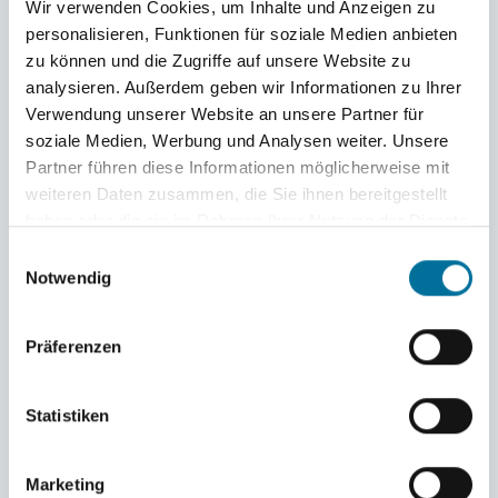
Wir verwenden Cookies, um Inhalte und Anzeigen zu
Im weiteren Verlauf des Besuches gingen wir in die
personalisieren, Funktionen für soziale Medien anbieten
hauseigene Schmiede und Lennart bekam eine Kette
zu können und die Zugriffe auf unsere Website zu
mit einem selbstgeschmiedeten Anhänger.
analysieren. Außerdem geben wir Informationen zu Ihrer
Verwendung unserer Website an unsere Partner für
soziale Medien, Werbung und Analysen weiter. Unsere
Partner führen diese Informationen möglicherweise mit
weiteren Daten zusammen, die Sie ihnen bereitgestellt
haben oder die sie im Rahmen Ihrer Nutzung der Dienste
gesammelt haben.
Einwilligungsauswahl
Notwendig
Präferenzen
Statistiken
In der Schmiede
Marketing