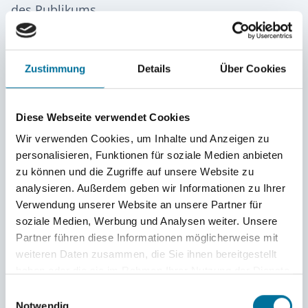
des Publikums.
Nicht weniger kreativ
brachte eine zweite
Zustimmung
Details
Über Cookies
Theatergruppe den Tagesablauf an der Lietz auf
die Bühne. Je nach Stellung der Zeiger der
Diese Webseite verwendet Cookies
großen, selbstgebastelten Uhr stellten die
Wir verwenden Cookies, um Inhalte und Anzeigen zu
Darsteller*innen die für die betreffende
personalisieren, Funktionen für soziale Medien anbieten
zu können und die Zugriffe auf unsere Website zu
Tageszeit typischen Aktivitäten am Inselinternat
analysieren. Außerdem geben wir Informationen zu Ihrer
mimisch und gestisch dar.
Verwendung unserer Website an unsere Partner für
soziale Medien, Werbung und Analysen weiter. Unsere
Partner führen diese Informationen möglicherweise mit
Anschließend verabschiedeten Schulleiter
weiteren Daten zusammen, die Sie ihnen bereitgestellt
Florian Fock
und die jeweiligen Familieneltern
haben oder die sie im Rahmen Ihrer Nutzung der Dienste
gesammelt haben.
diejenigen Schüler*innen, die nach dem Sommer
Einwilligungsauswahl
Notwendig