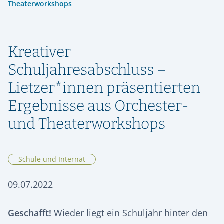
ORIENTIERUNG & SCHULWECHSEL
Theaterworkshops
RÜCKBLICK
SPEISEPLAN
GESCHICHTE
STIPENDIENFONDS HERMANN LIETZ-SCHULE
AUFNAHME & KONTAKT
ALUMNI
SPIEKEROOG
PODCAST | LIETZ SPIEKEROOG
KOOPERATIONEN
VIER GESPRÄCHE. VIER LEBENSWEGE.
FÖRDERVEREIN
Kreativer
LIETZ IM TV
KONTAKT & ANREISE
Vier junge Menschen erzählen, was von ihrer Zeit an der Hermann
Lietz-Schule geblieben ist.
Schuljahresabschluss –
HSHS-JOBS
PRESSE
Lietzer*innen präsentierten
Ergebnisse aus Orchester-
und Theaterworkshops
Schule und Internat
09.07.2022
Geschafft!
Wieder liegt ein Schuljahr hinter den