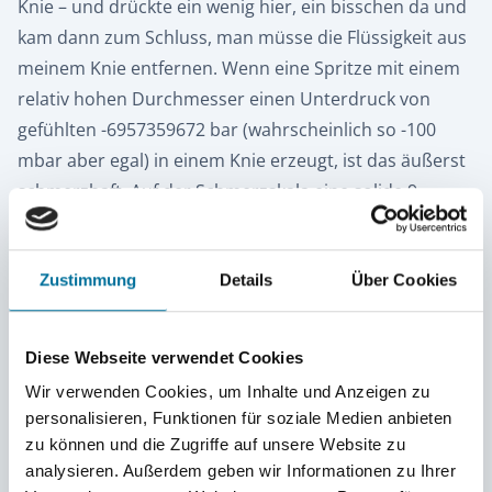
Knie – und drückte ein wenig hier, ein bisschen da und
kam dann zum Schluss, man müsse die Flüssigkeit aus
meinem Knie entfernen. Wenn eine Spritze mit einem
relativ hohen Durchmesser einen Unterdruck von
gefühlten -6957359672 bar (wahrscheinlich so -100
mbar aber egal) in einem Knie erzeugt, ist das äußerst
schmerzhaft. Auf der Schmerzskala eine solide 9,
meiner Meinung nach.
(Zum Verständnis für Männer: Ungefähr so
Zustimmung
Details
Über Cookies
schmerzhaft wie als würde euch ein Baseball direkt in
die Hoden fliegen. Und das dann für drei Minuten. Zum
Verständnis für Frauen und alle anderen: Keine
Diese Webseite verwendet Cookies
Ahnung wie ihr Schmerz empfindet aber tut weh.)
Wir verwenden Cookies, um Inhalte und Anzeigen zu
personalisieren, Funktionen für soziale Medien anbieten
zu können und die Zugriffe auf unsere Website zu
analysieren. Außerdem geben wir Informationen zu Ihrer