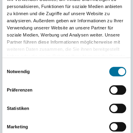
eingeübt. In den letzten Tagen vor der Premiere
personalisieren, Funktionen für soziale Medien anbieten
konnten sie ihm dann gemeinsam mit der
zu können und die Zugriffe auf unsere Website zu
analysieren. Außerdem geben wir Informationen zu Ihrer
Schauspielerin Claudia C. Schwartz und dem
Verwendung unserer Website an unsere Partner für
Komponisten und Musiker Shaul Bustan noch
soziale Medien, Werbung und Analysen weiter. Unsere
Partner führen diese Informationen möglicherweise mit
den letzten Schliff verleihen.
weiteren Daten zusammen, die Sie ihnen bereitgestellt
haben oder die sie im Rahmen Ihrer Nutzung der Dienste
Vor dem liebevoll selbst gestalteten Bühnenbild
gesammelt haben.
Einwilligungsauswahl
schlüpften sie in die Rollen des von seiner
Notwendig
Sangeskunst überzeugten Esels, des ängstlichen
Präferenzen
Hundes, der kratzbürstigen Katze und des völlig
verrückten und etwas sehbehinderten Huhnes.
Statistiken
Aus deren Zufallsbegegnung entsteht eine
Gemeinschaft, in der es zwar anfangs mächtig
Marketing