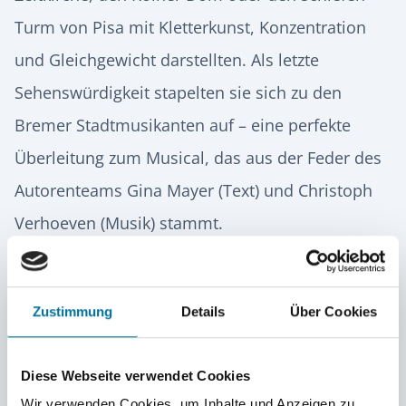
Turm von Pisa mit Kletterkunst, Konzentration
und Gleichgewicht darstellten. Als letzte
Sehenswürdigkeit stapelten sie sich zu den
Bremer Stadtmusikanten auf – eine perfekte
Überleitung zum Musical, das aus der Feder des
Autorenteams Gina Mayer (Text) und Christoph
Verhoeven (Musik) stammt.
Die jungen Schauspieler*innen und
Sänger*innen
hatten das Stück im Laufe des
Zustimmung
Details
Über Cookies
Schuljahres im Rahmen ihrer Musical-AG unter
Leitung von Musiklehrerin Christina Ohmes
Diese Webseite verwendet Cookies
Wir verwenden Cookies, um Inhalte und Anzeigen zu