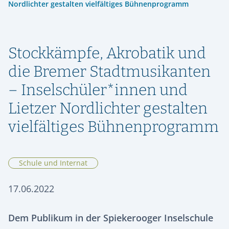
ORIENTIERUNG & SCHULWECHSEL
Nordlichter gestalten vielfältiges Bühnenprogramm
RÜCKBLICK
SPEISEPLAN
GESCHICHTE
STIPENDIENFONDS HERMANN LIETZ-SCHULE
AUFNAHME & KONTAKT
ALUMNI
SPIEKEROOG
PODCAST | LIETZ SPIEKEROOG
KOOPERATIONEN
VIER GESPRÄCHE. VIER LEBENSWEGE.
FÖRDERVEREIN
Stockkämpfe, Akrobatik und
LIETZ IM TV
KONTAKT & ANREISE
Vier junge Menschen erzählen, was von ihrer Zeit an der Hermann
Lietz-Schule geblieben ist.
die Bremer Stadtmusikanten
HSHS-JOBS
PRESSE
– Inselschüler*innen und
Lietzer Nordlichter gestalten
vielfältiges Bühnenprogramm
Schule und Internat
17.06.2022
Dem Publikum in der Spiekerooger Inselschule