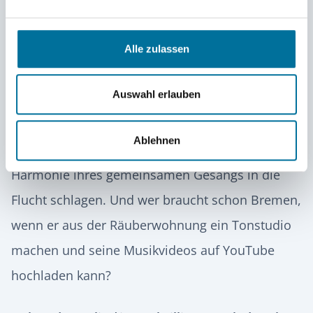
knarzt, die sich aber im Lauf ihres Marsches in
das ferne Bremen zusammenrauft und zu einer
Alle zulassen
echten Freundestruppe wird.
Auswahl erlauben
Die Reise der vier endet schließlich nicht in
Bremen
, sondern in einem Räuberhaus, dessen
Ablehnen
finstere Bewohner sie mit der wunderbaren
Harmonie ihres gemeinsamen Gesangs in die
Flucht schlagen. Und wer braucht schon Bremen,
wenn er aus der Räuberwohnung ein Tonstudio
machen und seine Musikvideos auf YouTube
hochladen kann?