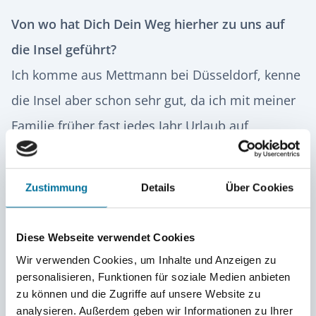
Von wo hat Dich Dein Weg hierher zu uns auf
die Insel geführt?
Ich komme aus Mettmann bei Düsseldorf, kenne
die Insel aber schon sehr gut, da ich mit meiner
Familie früher fast jedes Jahr Urlaub auf
Spiekeroog gemacht habe.
Zustimmung
Details
Über Cookies
Was war Deine Motivation Lehrer*in zu
werden?
Diese Webseite verwendet Cookies
Ich arbeite gerne mit Menschen zusammen und
Wir verwenden Cookies, um Inhalte und Anzeigen zu
möchte die Schülerinnen und Schüler für
personalisieren, Funktionen für soziale Medien anbieten
Englisch begeistern.
zu können und die Zugriffe auf unsere Website zu
analysieren. Außerdem geben wir Informationen zu Ihrer