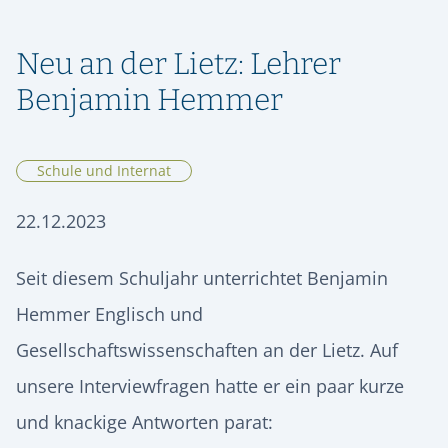
ORIENTIERUNG & SCHULWECHSEL
RÜCKBLICK
SPEISEPLAN
GESCHICHTE
STIPENDIENFONDS HERMANN LIETZ-SCHULE
AUFNAHME & KONTAKT
ALUMNI
Neu an der Lietz: Lehrer
SPIEKEROOG
PODCAST | LIETZ SPIEKEROOG
KOOPERATIONEN
VIER GESPRÄCHE. VIER LEBENSWEGE.
Benjamin Hemmer
FÖRDERVEREIN
LIETZ IM TV
KONTAKT & ANREISE
Vier junge Menschen erzählen, was von ihrer Zeit an der Hermann
Lietz-Schule geblieben ist.
HSHS-JOBS
PRESSE
Schule und Internat
22.12.2023
Seit diesem Schuljahr unterrichtet Benjamin
Hemmer Englisch und
Gesellschaftswissenschaften an der Lietz. Auf
unsere Interviewfragen hatte er ein paar kurze
und knackige Antworten parat: