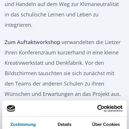
und Handeln auf dem Weg zur Klimaneutralität
in das schulische Lernen und Leben zu
integrieren.
Zum Auftaktworkshop
verwandelten die Lietzer
ihren Konferenzraum kurzerhand in eine kleine
Kreativwerkstatt und Denkfabrik. Vor den
Bildschirmen tauschten sie sich zunächst mit
den Teams der anderen Schulen zu ihren
Wünschen und Erwartungen an das Projekt aus.
Anschließend erläuterte Greenpeace-Mitglied
Markus Power das speziell für Schulen
entwickelte CO2-Bilanzierungstool. Mit dessen
Zustimmung
Details
Über Cookies