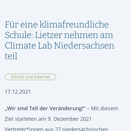
ORIENTIERUNG & SCHULWECHSEL
RÜCKBLICK
SPEISEPLAN
GESCHICHTE
STIPENDIENFONDS HERMANN LIETZ-SCHULE
AUFNAHME & KONTAKT
ALUMNI
SPIEKEROOG
PODCAST | LIETZ SPIEKEROOG
KOOPERATIONEN
Für eine klimafreundliche
VIER GESPRÄCHE. VIER LEBENSWEGE.
FÖRDERVEREIN
LIETZ IM TV
KONTAKT & ANREISE
Vier junge Menschen erzählen, was von ihrer Zeit an der Hermann
Schule: Lietzer nehmen am
Lietz-Schule geblieben ist.
HSHS-JOBS
Climate Lab Niedersachsen
PRESSE
teil
Schule und Internat
17.12.2021
„Wir sind Teil der Veränderung!“
– Mit diesem
Ziel starteten am 9. Dezember 2021
Vertreter*innen aus 27 niedersächsischen