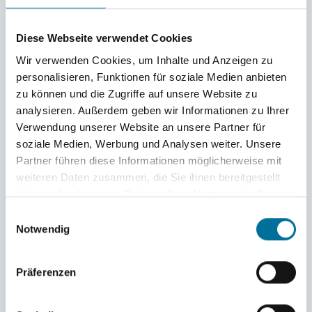
Hilfe kann jede Schule genau ermitteln, welche
Bereiche, wie z.B. Heizen, Verpflegung,
Diese Webseite verwendet Cookies
Wir verwenden Cookies, um Inhalte und Anzeigen zu
Stromverbrauch oder Transport, welchen
personalisieren, Funktionen für soziale Medien anbieten
Prozentsatz ihres Klimafußabdrucks ausmachen
zu können und die Zugriffe auf unsere Website zu
analysieren. Außerdem geben wir Informationen zu Ihrer
und welche Handlungsfelder sich daraus
Verwendung unserer Website an unsere Partner für
ergeben.
soziale Medien, Werbung und Analysen weiter. Unsere
Partner führen diese Informationen möglicherweise mit
weiteren Daten zusammen, die Sie ihnen bereitgestellt
Zum Abschluss brachte jedes Team seine
haben oder die sie im Rahmen Ihrer Nutzung der Dienste
Visionen
für die eigene Schule in der Zukunft mit
gesammelt haben.
Einwilligungsauswahl
Notwendig
Hilfe von Stiften, Scheren, Kleber und bunten
Ausschnitten aus Zeitungen und Zeitschriften aus
Präferenzen
den Köpfen aufs Papier eines großen Plakates.
Dabei waren der Fantasie und Gestaltungskraft