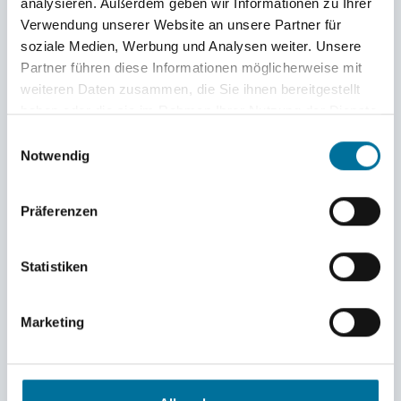
analysieren. Außerdem geben wir Informationen zu Ihrer
Karibik
Verwendung unserer Website an unsere Partner für
Bevor unser langer Landstay in Costa Rica
soziale Medien, Werbung und Analysen weiter. Unsere
Partner führen diese Informationen möglicherweise mit
losgeht, präsentieren wir die schönsten
weiteren Daten zusammen, die Sie ihnen bereitgestellt
Fotos der letzten sechs Wochen
haben oder die sie im Rahmen Ihrer Nutzung der Dienste
gesammelt haben.
Einwilligungsauswahl
Notwendig
MEHR
Präferenzen
HSHS-Crew
Statistiken
04.02.2026
Karibik
Marketing