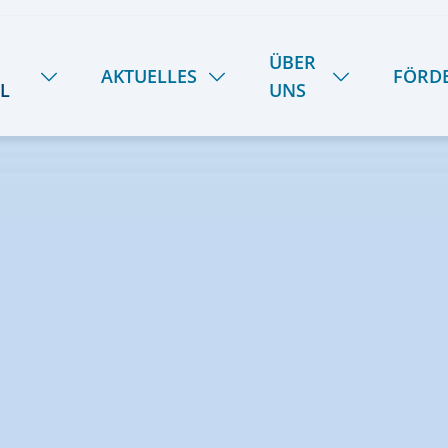
ÜBER
AKTUELLES
FÖRD
L
UNS
NEUIGKEITEN
HANDWERK
ÜBER UNS
SOMMER-INSEL-UNI
STIPENDIENFOND
DAS LIETZ-TEAM
SCHULE SPIEKER
FERIENTERMINE
GESCHICHTE
SPEISEPLAN
28
KOOPERATIONEN
PODCAST | LIETZ SPIEKEROOG
KONTAKT & ANREISE
LIETZ IM TV
PRESSE