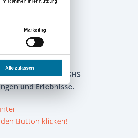
ie im Rahmen Ihrer Nutzung
Marketing
Alle zulassen
r, die auf der 33. HSHS-
ungen und Erlebnisse.
unter
den Button klicken!