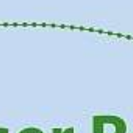
HSHS-JOBS
LEBENSWEGE.
Vier junge Menschen erzählen, was von ihrer
Zeit an der Hermann Lietz-Schule geblieben
ist.