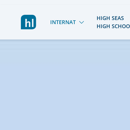
HIGH SEAS
INTERNAT
HIGH SCHOO
LIETZ INTERNAT
HSHS
LERNEN & FÖRDERN
TÖRN 2026/27
LEBEN & AKTIV SEIN
SOMMER 2027
GEMEINSCHAFT & TEAM
REISEPLANUNG 2027/
KOSTEN & STIPENDIEN
RÜCKBLICK
ORIENTIERUNG & SCHULWECHSEL
ALUMNI
AUFNAHME & KONTAKT
FÖRDERVEREIN
VIER GESPRÄCHE. VIER